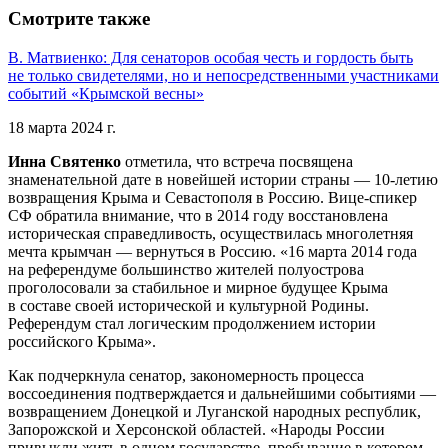
Смотрите также
В. Матвиенко: Для сенаторов особая честь и гордость быть
не только свидетелями, но и непосредственными участниками
событий «Крымской весны»
18 марта 2024 г.
Инна Святенко
отметила, что встреча посвящена
знаменательной дате в новейшей истории страны — 10-летию
возвращения Крыма и Севастополя в Россию. Вице-спикер
СФ обратила внимание, что в 2014 году восстановлена
историческая справедливость, осуществилась многолетняя
мечта крымчан — вернуться в Россию. «16 марта 2014 года
на референдуме большинство жителей полуострова
проголосовали за стабильное и мирное будущее Крыма
в составе своей исторической и культурной Родины.
Референдум стал логическим продолжением истории
российского Крыма».
Как подчеркнула сенатор, закономерность процесса
воссоединения подтверждается и дальнейшими событиями —
возвращением Донецкой и Луганской народных республик,
Запорожской и Херсонской областей. «Народы России
привыкли жить в одном государстве, пребывание в котором