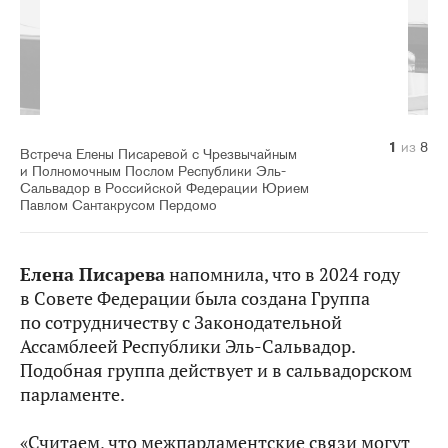
1
2
3
4
5
6
7
8
из
из
из
из
из
из
из
из
8
8
8
8
8
8
8
8
Встреча Елены Писаревой с Чрезвычайным
и Полномочным Послом Республики Эль-
Сальвадор в Российской Федерации Юрием
Павлом Сантакрусом Пердомо
Елена Писарева
напомнила, что в 2024 году
в Совете Федерации была создана Группа
по сотрудничеству с Законодательной
Ассамблеей Республики Эль-Сальвадор.
Подобная группа действует и в сальвадорском
парламенте.
«Считаем, что межпарламентские связи могут