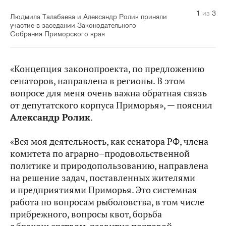
1
2
3
из
из
из
3
3
3
Людмила Талабаева и Александр Ролик приняли
участие в заседании Законодательного
Собрания Приморского края
«Концепция законопроекта, по предложению
сенаторов, направлена в регионы. В этом
вопросе для меня очень важна обратная связь
от депутатского корпуса Приморья», — пояснил
Александр Ролик
.
«Вся моя деятельность, как сенатора РФ, члена
комитета по аграрно–продовольственной
политике и природопользованию, направлена
на решение задач, поставленных жителями
и предприятиями Приморья. Это системная
работа по вопросам рыболовства, в том числе
прибрежного, вопросы квот, борьба