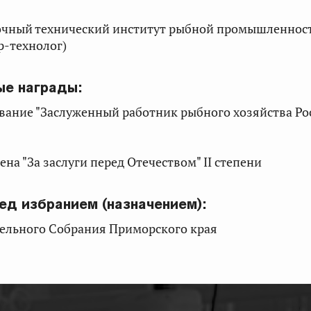
точный технический институт рыбной промышленнос
р-технолог)
ые награды:
 звание "Заслуженный работник рыбного хозяйства Р
дена "За заслуги перед Отечеством" II степени
ед избранием (назначением):
тельного Собрания Приморского края