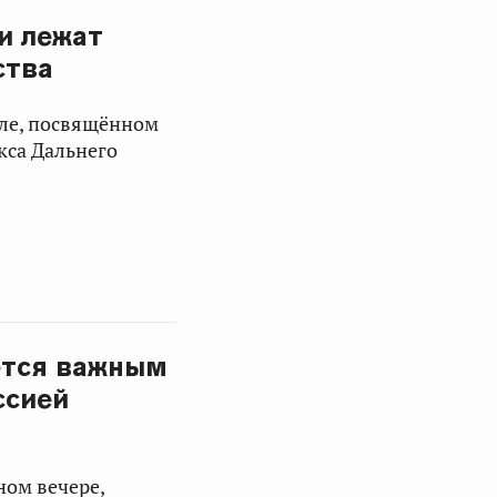
и лежат
ства
оле, посвящённом
кса Дальнего
ётся важным
ссией
ном вечере,