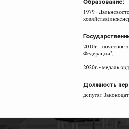
Образование:
1979 - Дальневос
хозяйства(инжене
Государственн
2010г. - почетное
Федерации",
2020г. - медаль ор
Должность пер
депутат Законода