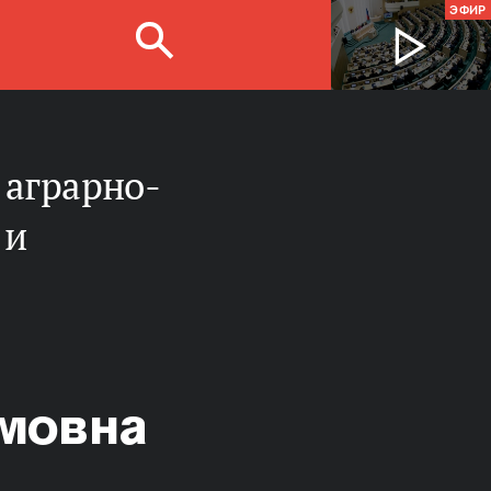
ЭФИР
 и
мовна