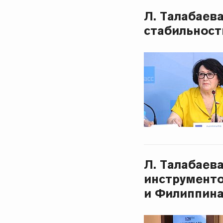
Л. Талабаев
стабильност
Л. Талабаев
инструмент
и Филиппин