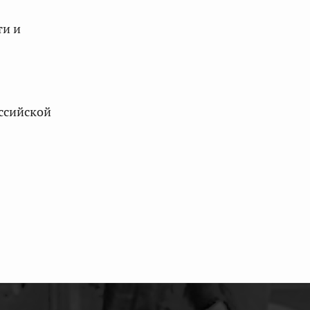
ти и
оссийской