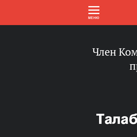
МЕНЮ
Член Комитета Совета Федерации по аграрно-
п
Тала