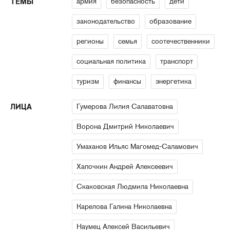
армия
безопасность
дети
ТЕМЫ
законодательство
образование
регионы
семья
соотечественники
социальная политика
транспорт
туризм
финансы
энергетика
Гумерова Лилия Салаватовна
ЛИЦА
Ворона Дмитрий Николаевич
Умаханов Ильяс Магомед-Саламович
Хапочкин Андрей Алексеевич
Скаковская Людмила Николаевна
Карелова Галина Николаевна
Наумец Алексей Васильевич