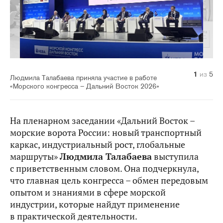
1
2
3
4
5
из
из
из
из
из
5
5
5
5
5
Людмила Талабаева приняла участие в работе
«Морского конгресса – Дальний Восток 2026»
На пленарном заседании «Дальний Восток –
морские ворота России: новый транспортный
каркас, индустриальный рост, глобальные
маршруты»
Людмила Талабаева
выступила
с приветственным словом. Она подчеркнула,
что главная цель конгресса – обмен передовым
опытом и знаниями в сфере морской
индустрии, которые найдут применение
в практической деятельности.