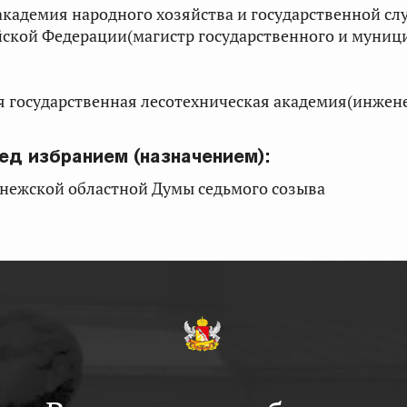
 академия народного хозяйства и государственной с
йской Федерации(магистр государственного и муниц
я государственная лесотехническая академия(инжен
ед избранием (назначением):
онежской областной Думы седьмого созыва