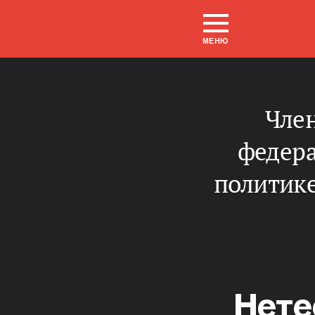
МЕНЮ
Член Комитета Совета Федерации по
федера
политике
Нете