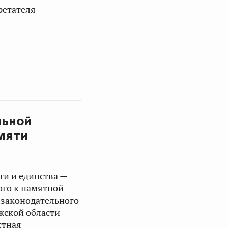
ретателя
льной
мяти
и и единства —
ого к памятной
т законодательного
жской области
стная