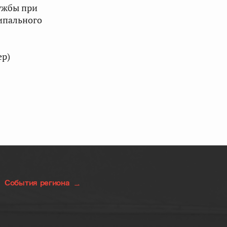
лужбы при
ипального
ер)
События региона