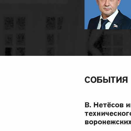
СОБЫТИЯ
В. Нетёсов 
техническог
воронежских