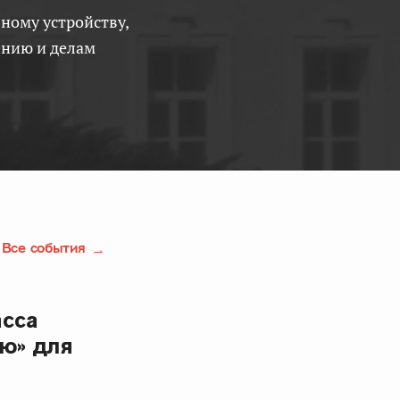
ению и делам
Все события
асса
ю» для