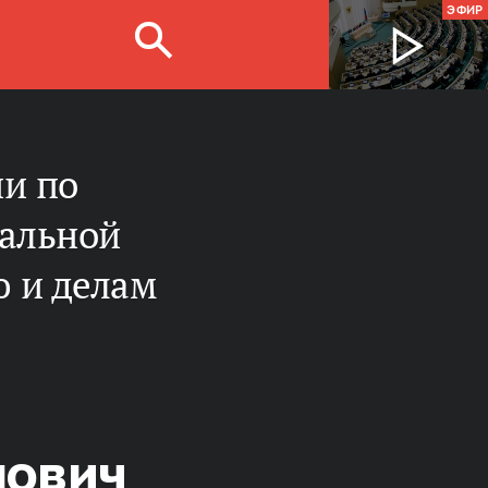
ЭФИР
нальной
ю и делам
нович